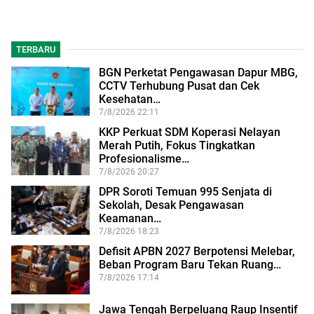
TERBARU
BGN Perketat Pengawasan Dapur MBG,
CCTV Terhubung Pusat dan Cek
Kesehatan…
7/8/2026 22:11
KKP Perkuat SDM Koperasi Nelayan
Merah Putih, Fokus Tingkatkan
Profesionalisme…
7/8/2026 20:27
DPR Soroti Temuan 995 Senjata di
Sekolah, Desak Pengawasan
Keamanan…
7/8/2026 18:23
Defisit APBN 2027 Berpotensi Melebar,
Beban Program Baru Tekan Ruang…
7/8/2026 17:14
Jawa Tengah Berpeluang Raup Insentif