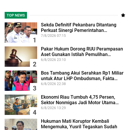
TOP NEWS
Sekda Definitif Pekanbaru Ditantang
Perkuat Sinergi Pemerintahan…
7/8/2026 07:15
1
Pakar Hukum Dorong RUU Perampasan
Aset Gunakan Istilah Pemulihan…
6/8/2026 23:10
2
Bos Tambang Akui Serahkan Rp1 Miliar
untuk Atur LHP Ombudsman, Fakta…
6/8/2026 22:38
3
Ekonomi Riau Tumbuh 4,75 Persen,
Sektor Nonmigas Jadi Motor Utama…
6/8/2026 13:29
4
Hukuman Mati Koruptor Kembali
Mengemuka, Yusril Tegaskan Sudah