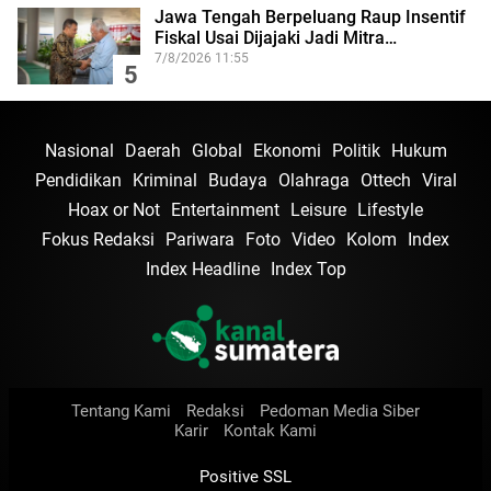
Jawa Tengah Berpeluang Raup Insentif
Fiskal Usai Dijajaki Jadi Mitra…
7/8/2026 11:55
5
Nasional
Daerah
Global
Ekonomi
Politik
Hukum
Pendidikan
Kriminal
Budaya
Olahraga
Ottech
Viral
Hoax or Not
Entertainment
Leisure
Lifestyle
Fokus Redaksi
Pariwara
Foto
Video
Kolom
Index
Index Headline
Index Top
Tentang Kami
Redaksi
Pedoman Media Siber
Karir
Kontak Kami
Positive SSL