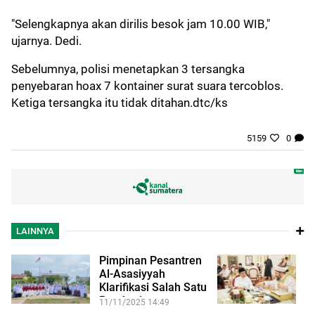
"Selengkapnya akan dirilis besok jam 10.00 WIB,"
ujarnya. Dedi.
Sebelumnya, polisi menetapkan 3 tersangka
penyebaran hoax 7 kontainer surat suara tercoblos.
Ketiga tersangka itu tidak ditahan.dtc/ks
5159
0
LAINNYA
Pimpinan Pesantren
G
Al-Asasiyyah
T
Klarifikasi Salah Satu
S
Pemberitaan,…
D
11/11/2025 14:49
26