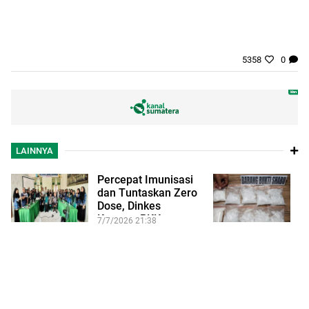
5358
0
LAINNYA
Percepat Imunisasi
W
dan Tuntaskan Zero
d
Dose, Dinkes
T
Kampar-PKK
S
7/7/2026 21:38
14
Perkuat…
K