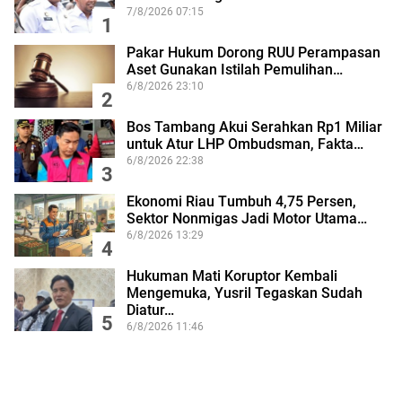
7/8/2026 07:15
1
Pakar Hukum Dorong RUU Perampasan
Aset Gunakan Istilah Pemulihan…
6/8/2026 23:10
2
Bos Tambang Akui Serahkan Rp1 Miliar
untuk Atur LHP Ombudsman, Fakta…
6/8/2026 22:38
3
Ekonomi Riau Tumbuh 4,75 Persen,
Sektor Nonmigas Jadi Motor Utama…
6/8/2026 13:29
4
Hukuman Mati Koruptor Kembali
Mengemuka, Yusril Tegaskan Sudah
Diatur…
5
6/8/2026 11:46