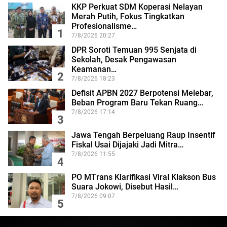
KKP Perkuat SDM Koperasi Nelayan
Merah Putih, Fokus Tingkatkan
Profesionalisme…
1
7/8/2026 20:27
DPR Soroti Temuan 995 Senjata di
Sekolah, Desak Pengawasan
Keamanan…
2
7/8/2026 18:23
Defisit APBN 2027 Berpotensi Melebar,
Beban Program Baru Tekan Ruang…
7/8/2026 17:14
3
Jawa Tengah Berpeluang Raup Insentif
Fiskal Usai Dijajaki Jadi Mitra…
7/8/2026 11:55
4
PO MTrans Klarifikasi Viral Klakson Bus
Suara Jokowi, Disebut Hasil…
7/8/2026 09:07
5