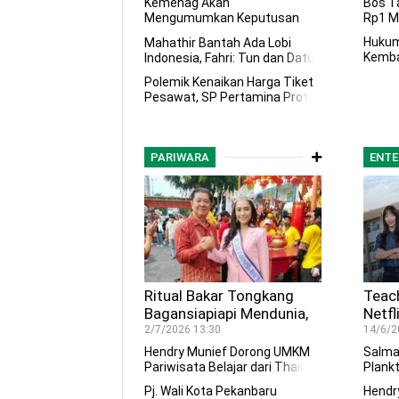
Kedepan
Demi
Kemenag Akan
Bos T
Mengumumkan Keputusan
Rp1 Mi
Soal Pelaksanaa
n Iba
Hukum
Mahathir Bantah Ada Lobi
Kemba
Indonesia, Fahri: Tun dan
Datu
gaska
Polemik Kenaikan Harga Tiket
Pesawat, SP Pertamina
Prot
PARIWARA
ENTE
Ritual Bakar Tongkang
Teach
Bagansiapiapi Mendunia,
Netfl
Tradisi Sejak 1820 Jadi
Kontr
2/7/2026 13:30
14/6/2
Magnet Wisata
Mena
Hendry Munief Dorong UMKM
Salma
Internasional
Pend
Pariwisata Belajar dari
Thail
Plankt
Pj. Wali Kota Pekanbaru
Hendr