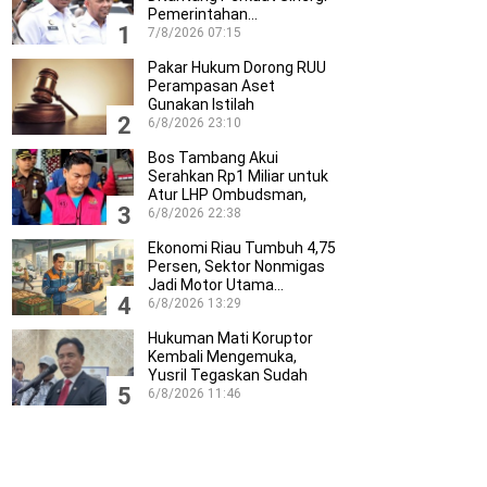
Pemerintahan…
1
7/8/2026 07:15
Pakar Hukum Dorong RUU
Perampasan Aset
Gunakan Istilah
2
Pemulihan…
6/8/2026 23:10
Bos Tambang Akui
Serahkan Rp1 Miliar untuk
Atur LHP Ombudsman,
3
Fakta…
6/8/2026 22:38
Ekonomi Riau Tumbuh 4,75
Persen, Sektor Nonmigas
Jadi Motor Utama…
4
6/8/2026 13:29
Hukuman Mati Koruptor
Kembali Mengemuka,
Yusril Tegaskan Sudah
5
Diatur…
6/8/2026 11:46