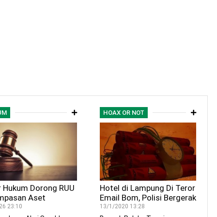
UM
HOAX OR NOT
r Hukum Dorong RUU
Hotel di Lampung Di Teror
mpasan Aset
Email Bom, Polisi Bergerak
an Istilah Pemulihan
26 23:10
13/1/2020 13:28