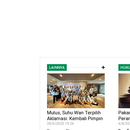
LAINNYA
HUK
Mulus, Suhu Wan Terpilih
Paka
Aklamasi: Kembali Pimpin
Pera
IKA Unri Empat Tahun
Gunak
28/6/2025 19:26
6/8/20