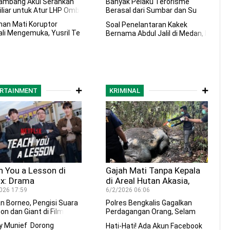
 Kepastian Hukum
ambang Akui Serahkan
Banyak Pelaku Terorisme
liar untuk Atur LH
P Omb
Berasal dari Sumbar dan Su
msel,
an Mati Koruptor
Soal Penelantaran Kakek
li Mengemuka, Yusril Te
Bernama Abdul Jalil di Med
an, I
RTAINMENT
KRIMINAL
 You a Lesson di
Gajah Mati Tanpa Kepala
ix: Drama
di Areal Hutan Akasia,
oversial yang
Polda Riau Selidiki dan
026 17:59
6/2/2026 06:06
mpar Keras Dunia
Buru Pelaku
n Borneo, Pengisi Suara
Polres Bengkalis Gagalkan
idikan
on dan Giant di
Film
Perdagangan Orang, Selam
atkan
y Munief Dorong
Hati-Hati! Ada Akun Facebook