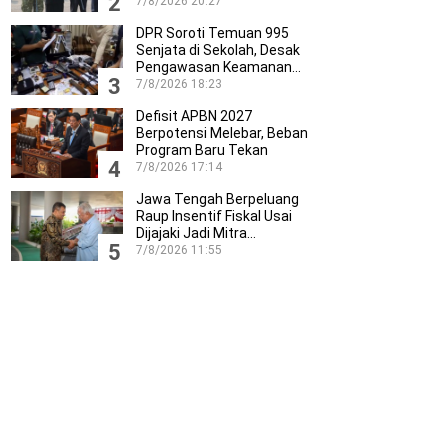
2
Profesionalisme…
7/8/2026 20:27
DPR Soroti Temuan 995
Senjata di Sekolah, Desak
Pengawasan Keamanan…
3
7/8/2026 18:23
Defisit APBN 2027
Berpotensi Melebar, Beban
Program Baru Tekan
4
Ruang…
7/8/2026 17:14
Jawa Tengah Berpeluang
Raup Insentif Fiskal Usai
Dijajaki Jadi Mitra…
5
7/8/2026 11:55