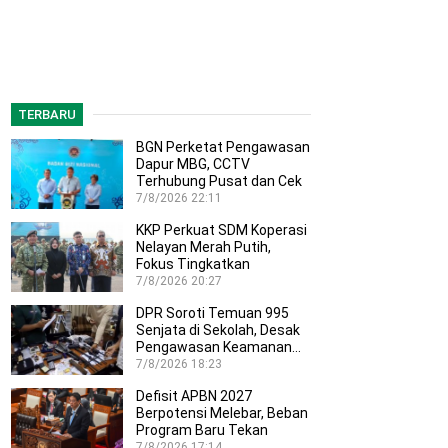
TERBARU
BGN Perketat Pengawasan
Dapur MBG, CCTV
Terhubung Pusat dan Cek
Kesehatan…
7/8/2026 22:11
KKP Perkuat SDM Koperasi
Nelayan Merah Putih,
Fokus Tingkatkan
Profesionalisme…
7/8/2026 20:27
DPR Soroti Temuan 995
Senjata di Sekolah, Desak
Pengawasan Keamanan…
7/8/2026 18:23
Defisit APBN 2027
Berpotensi Melebar, Beban
Program Baru Tekan
Ruang…
7/8/2026 17:14