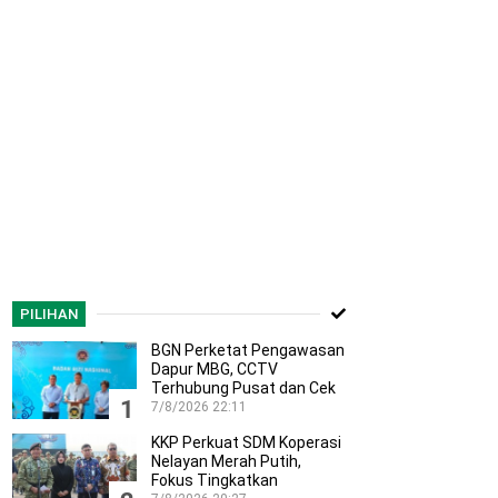
PILIHAN
BGN Perketat Pengawasan
Dapur MBG, CCTV
Terhubung Pusat dan Cek
1
Kesehatan…
7/8/2026 22:11
KKP Perkuat SDM Koperasi
Nelayan Merah Putih,
Fokus Tingkatkan